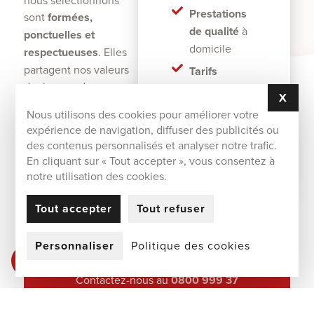
Prestations
sont
formées,
de qualité
à
ponctuelles et
domicile
respectueuses
. Elles
partagent nos valeurs
Tarifs
de rigueur, de
avantageux
X
MAS
bienveillance et
grâce au
Nous utilisons des cookies pour améliorer votre
d’efficacité.
système des
expérience de navigation, diffuser des publicités ou
titres-
des contenus personnalisés et analyser notre trafic.
services
En cliquant sur « Tout accepter », vous consentez à
notre utilisation des cookies.
Tout accepter
Tout refuser
COMMENT
Personnaliser
Politique des cookies
nous joindre ?
0800 999 37
02 647 18 13
Contactez-nous au
0800 999 37
(numéro gratuit) aux horaires suivants :